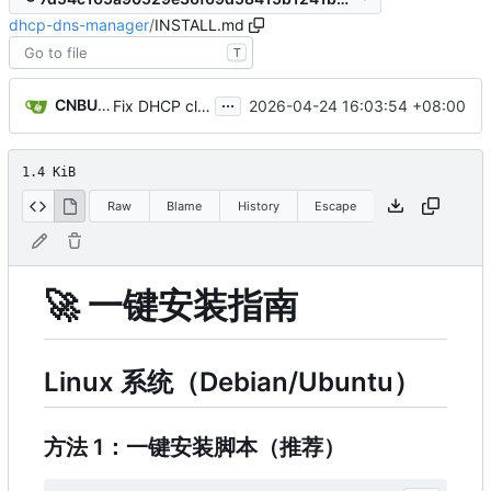
dhcp-dns-manager
/
INSTALL.md
T
...
CNBUGS AI
2026-04-24 16:03:54 +08:00
Fix DHCP client unable to get IP and config not persisting
1.4 KiB
Raw
Blame
History
Escape
🚀
一键安装指南
Linux 系统（Debian/Ubuntu
）
方法 1：一键安装脚本（推荐）