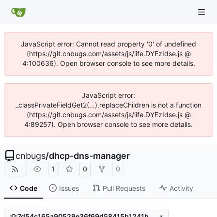
JavaScript error: Cannot read property '0' of undefined
(https://git.cnbugs.com/assets/js/iife.DYEzIdse.js @
4:100636). Open browser console to see more details.
JavaScript error:
_classPrivateFieldGet2(...).replaceChildren is not a function
(https://git.cnbugs.com/assets/js/iife.DYEzIdse.js @
4:89257). Open browser console to see more details.
cnbugs
/
dhcp-dns-manager
1
0
0
Code
Issues
Pull Requests
Activity
7d54c165a90529e36f69d58415b1241bb5992026