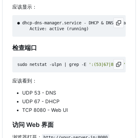
应该显示：
● dhcp-dns-manager.service - DHCP & DNS Manager S
检查端口
sudo netstat -ulpn 
|
 grep -E 
':(53|67|8080)'
应该看到：
UDP 53 - DNS
UDP 67 - DHCP
TCP 8080 - Web UI
访问 Web 界面
浏览器打开：
http://your-server-ip:8080