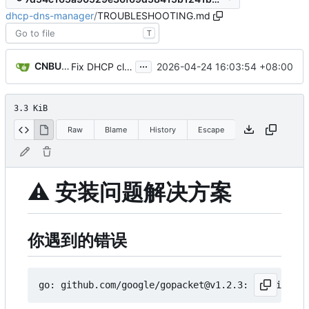
dhcp-dns-manager
/
TROUBLESHOOTING.md
T
...
CNBUGS AI
2026-04-24 16:03:54 +08:00
Fix DHCP client unable to get IP and config not persisting
3.3 KiB
Raw
Blame
History
Escape
⚠️
安装问题解决方案
你遇到的错误