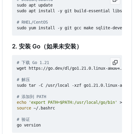
sudo apt update

sudo apt install -y git build-essential libsqlite
# RHEL/CentOS
2. 安装 Go（如果未安装）
# 下载 Go 1.21
wget https://go.dev/dl/go1.21.0.linux-amd64.tar.g
# 解压
sudo tar -C /usr/local -xzf go1.21.0.linux-amd64.
# 添加到 PATH
echo
'export PATH=$PATH:/usr/local/go/bin'
source
 ~/.bashrc

# 验证