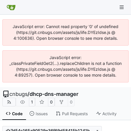
JavaScript error: Cannot read property '0' of undefined
(https://git.cnbugs.com/assets/js/iife.DYEzIdse.js @
4:100636). Open browser console to see more details.
JavaScript error:
_classPrivateFieldGet2(...).replaceChildren is not a function
(https://git.cnbugs.com/assets/js/iife.DYEzIdse.js @
4:89257). Open browser console to see more details.
cnbugs
/
dhcp-dns-manager
1
0
0
Code
Issues
Pull Requests
Activity
7d54c165a90529e36f69d58415b1241bb5992026