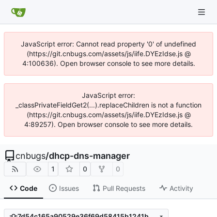
JavaScript error: Cannot read property '0' of undefined
(https://git.cnbugs.com/assets/js/iife.DYEzIdse.js @
4:100636). Open browser console to see more details.
JavaScript error:
_classPrivateFieldGet2(...).replaceChildren is not a function
(https://git.cnbugs.com/assets/js/iife.DYEzIdse.js @
4:89257). Open browser console to see more details.
cnbugs
/
dhcp-dns-manager
1
0
0
Code
Issues
Pull Requests
Activity
7d54c165a90529e36f69d58415b1241bb5992026