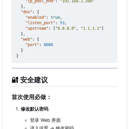
"ip_pool_end"
:
"192.168.1.200"
},
"dns"
:
{
"enabled"
:
true
,
"listen_port"
:
53
,
"upstream"
:
[
"8.8.8.8"
,
"1.1.1.1"
]
},
"web"
:
{
"port"
:
8080
}
}
🔐
安全建议
首次使用必做：
修改默认密码
登录 Web 界面
进入设置 → 修改密码