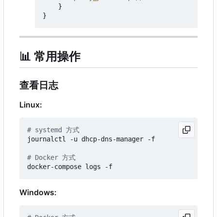
}
}
📊
常用操作
查看日志
Linux:
# systemd 方式
journalctl -u dhcp-dns-manager -f

# Docker 方式
Windows: