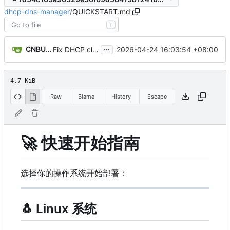
dhcp-dns-manager
/
QUICKSTART.md
T
...
CNBUGS AI
2026-04-24 16:03:54 +08:00
Fix DHCP client unable to get IP and config not persisting
4.7 KiB
Raw
Blame
History
Escape
🚀
快速开始指南
选择你的操作系统开始部署：
🐧
Linux 系统