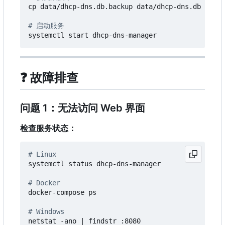
cp data/dhcp-dns.db.backup data/dhcp-dns.db

# 启动服务
❓
故障排查
问题 1：无法访问 Web 界面
检查服务状态：
# Linux
systemctl status dhcp-dns-manager

# Docker
docker-compose ps

# Windows
netstat -ano 
|