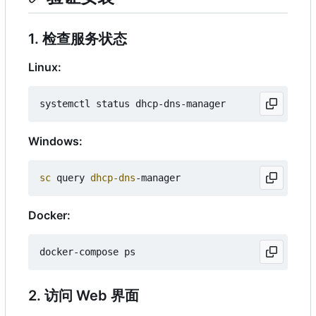
1. 检查服务状态
Linux:
Windows:
sc 
query
dhcp-dns
-manager
Docker:
2. 访问 Web 界面