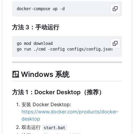
方法 3：手动运行
go mod download

🪟
Windows 系统
方法 1
：
Docker Desktop（推荐）
安装 Docker Desktop:
https://www.docker.com/products/docker-
desktop
双击运行
start.bat