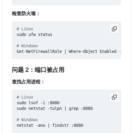
检查防火墙：
# Linux
sudo ufw status

# Windows
Get-NetFirewallRule 
|
问题 2：端口被占用
查找占用进程：
# Linux
sudo lsof -i :8080

sudo netstat -tulpn 
|
 grep :8080

# Windows
netstat -ano 
|