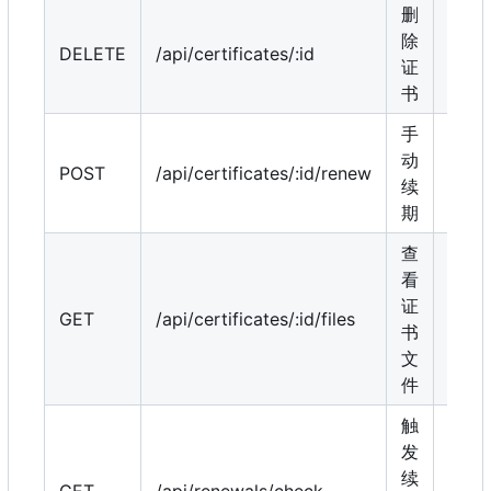
删
除
DELETE
/api/certificates/:id
是
证
书
手
动
POST
/api/certificates/:id/renew
是
续
期
查
看
证
GET
/api/certificates/:id/files
是
书
文
件
触
发
续