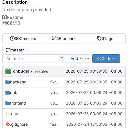
Description
No description provided
Readme
68
MiB
30
Commits
4
Branches
0
Tags
master
Add File
Code
T
cnbugs
2026-07-25 00:39:35 +08:00
fix: resolve merge conflict in services/acme.go (debug logging + TrimSpace)
backend
fix: resolve merge conflict in services/acme.go (debug logging + TrimSpace)
2026-07-25 00:39:35 +08:00
data
youhua
2026-07-25 00:09:24 +08:00
frontend
youhua
2026-07-25 00:09:24 +08:00
.env
youhua
2026-07-25 00:09:24 +08:00
.gitignore
feat: add DNS credential management with Web UI
2026-07-24 18:56:03 +08:00