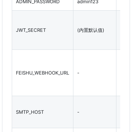
ADMIN_PASSWORD
admin123
码
JWT
密钥
JWT_SECRET
(内置默认值)
务必
产环
改）
飞书
人
Web
FEISHU_WEBHOOK_URL
-
地址
于证
期通
SMT
务器
SMTP_HOST
-
（用
件通