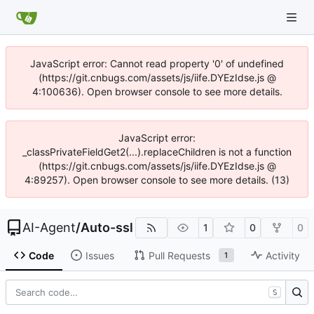
JavaScript error: Cannot read property '0' of undefined
(https://git.cnbugs.com/assets/js/iife.DYEzIdse.js @
4:100636). Open browser console to see more details.
JavaScript error:
_classPrivateFieldGet2(...).replaceChildren is not a function
(https://git.cnbugs.com/assets/js/iife.DYEzIdse.js @
4:89257). Open browser console to see more details. (13)
AI-Agent
/
Auto-ssl
1
0
0
Code
Issues
Pull Requests
Activity
1
S