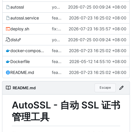
autossl
youhua
2026-07-25 00:09:24 +08:00
autossl.service
feat: add login authentication and certificate expiry notifications
2026-07-23 16:25:02 +08:00
deploy.sh
fix: include frontend dist assets in repo, fix deploy.sh syntax
2026-07-23 16:35:57 +08:00
dist
youhua
2026-07-25 00:09:24 +08:00
docker-compose.yml
feat: add login authentication and certificate expiry notifications
2026-07-23 16:25:02 +08:00
Dockerfile
feat: AutoSSL certificate management tool with Web UI
2026-05-12 14:55:10 +08:00
README.md
feat: add login authentication and certificate expiry notifications
2026-07-23 16:25:02 +08:00
README.md
Escape
AutoSSL - 自动 SSL 证书
管理工具