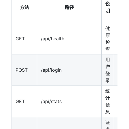
说
要
方法
路径
明
认
证
健
康
GET
/api/health
否
检
查
用
户
POST
/api/login
否
登
录
统
计
GET
/api/stats
是
信
息
证