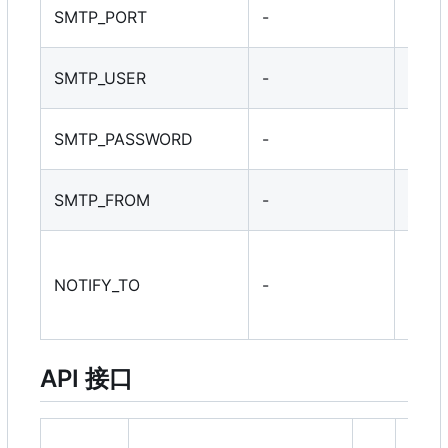
SMT
SMTP_PORT
-
口
SMT
SMTP_USER
-
户名
SMT
SMTP_PASSWORD
-
码
发件
SMTP_FROM
-
址
收件
箱（
NOTIFY_TO
-
用逗
隔）
API 接口
需