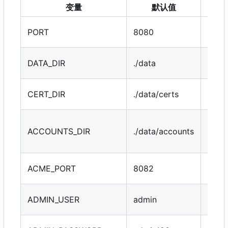
变量
默认值
说
Web
PORT
8080
端口
数据
DATA_DIR
./data
目录
证书
CERT_DIR
./data/certs
存储
ACM
ACCOUNTS_DIR
./data/accounts
号存
录
HTTP
ACME_PORT
8082
挑战
管理
ADMIN_USER
admin
户名
管理