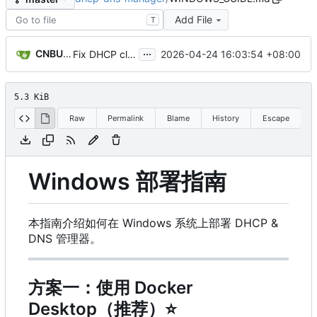
Add File
T
...
CNBUGS AI
2026-04-24 16:03:54 +08:00
Fix DHCP client unable to get IP and config not persisting
5.3 KiB
Raw
Permalink
Blame
History
Escape
Windows 部署指南
本指南介绍如何在 Windows 系统上部署 DHCP &
DNS 管理器。
方案一：使用 Docker
Desktop（推荐）
⭐