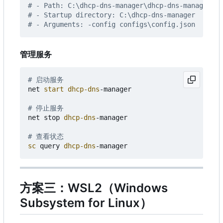
# - Path: C:\dhcp-dns-manager\dhcp-dns-manager.ex
# - Startup directory: C:\dhcp-dns-manager
# - Arguments: -config configs\config.json
管理服务
# 启动服务
net
start dhcp-dns
-manager
# 停止服务
net
stop
dhcp-dns
-manager
# 查看状态
sc 
query
dhcp-dns
-manager
方案三：WSL2
（
Windows
Subsystem for Linux
）