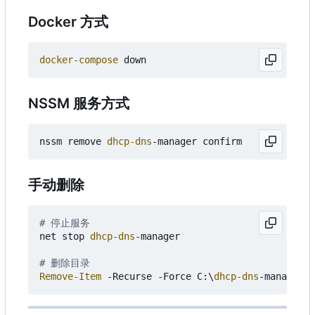
Docker 方式
docker-compose
down
NSSM 服务方式
nssm
remove
dhcp-dns
-manager
confirm
手动删除
# 停止服务
net
stop
dhcp-dns
-manager
# 删除目录
Remove-Item
-Recurse
-Force
C:
\
dhcp-dns
-manager