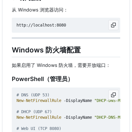
从 Windows 浏览器访问：
Windows 防火墙配置
如果启用了 Windows 防火墙，需要开放端口：
PowerShell（管理员）
# DNS (UDP 53)
New-NetFirewallRule
-DisplayName
"DHCP-DNS-Manage
# DHCP (UDP 67)
New-NetFirewallRule
-DisplayName
"DHCP-DNS-Manage
# Web UI (TCP 8080)