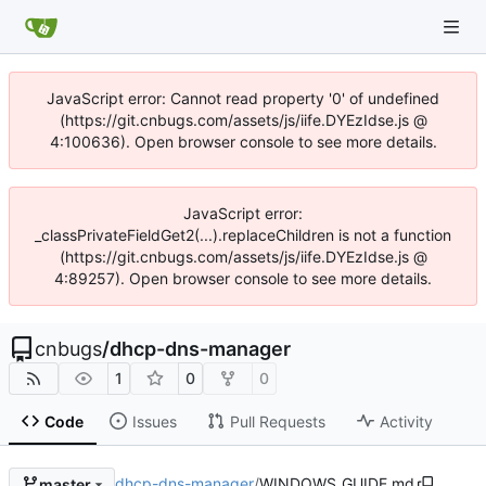
JavaScript error: Cannot read property '0' of undefined
(https://git.cnbugs.com/assets/js/iife.DYEzIdse.js @
4:100636). Open browser console to see more details.
JavaScript error:
_classPrivateFieldGet2(...).replaceChildren is not a function
(https://git.cnbugs.com/assets/js/iife.DYEzIdse.js @
4:89257). Open browser console to see more details.
cnbugs
/
dhcp-dns-manager
1
0
0
Code
Issues
Pull Requests
Activity
dhcp-dns-manager
/
WINDOWS_GUIDE.md
master