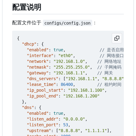
配置说明
配置文件位于
：
configs/config.json
{
"dhcp"
:
{
"enabled"
:
true
,
"interface"
:
"eth0"
,
"network"
:
"192.168.1.0"
,
"netmask"
:
"255.255.255.0"
,
"gateway"
:
"192.168.1.1"
,
"dns_servers"
:
[
"192.168.1.1"
,
"8.8.8.8"
],
"lease_time"
:
86400
,
"ip_pool_start"
:
"192.168.1.100"
,
"ip_pool_end"
:
"192.168.1.200"
},
"dns"
:
{
"enabled"
:
true
,
"listen_addr"
:
"0.0.0.0"
,
"listen_port"
:
53
,
"upstream"
:
[
"8.8.8.8"
,
"1.1.1.1"
],