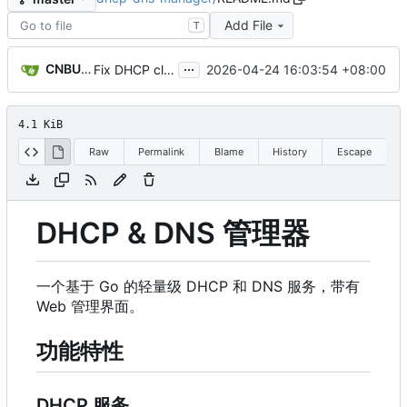
Add File
T
...
CNBUGS AI
2026-04-24 16:03:54 +08:00
Fix DHCP client unable to get IP and config not persisting
4.1 KiB
Raw
Permalink
Blame
History
Escape
DHCP & DNS 管理器
一个基于 Go 的轻量级 DHCP 和 DNS 服务，带有
Web 管理界面。
功能特性
DHCP 服务