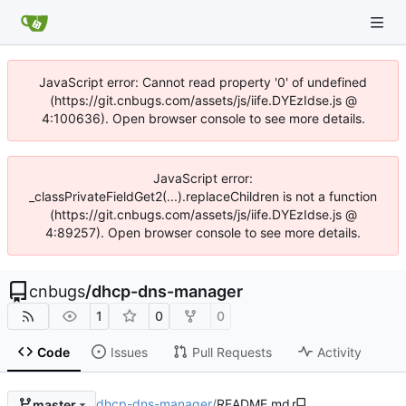
JavaScript error: Cannot read property '0' of undefined
(https://git.cnbugs.com/assets/js/iife.DYEzIdse.js @
4:100636). Open browser console to see more details.
JavaScript error:
_classPrivateFieldGet2(...).replaceChildren is not a function
(https://git.cnbugs.com/assets/js/iife.DYEzIdse.js @
4:89257). Open browser console to see more details.
cnbugs
/
dhcp-dns-manager
1
0
0
Code
Issues
Pull Requests
Activity
dhcp-dns-manager
/
README.md
master