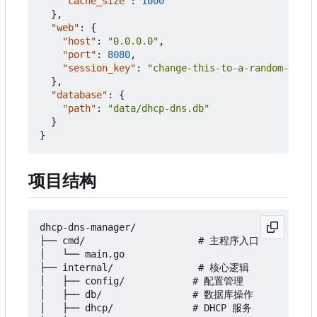
"cache_size"
:
1000
},
"web"
:
{
"host"
:
"0.0.0.0"
,
"port"
:
8080
,
"session_key"
:
"change-this-to-a-random-secre
},
"database"
:
{
"path"
:
"data/dhcp-dns.db"
}
}
项目结构
dhcp-dns-manager/

├── cmd/                    # 主程序入口

│   └── main.go

├── internal/               # 核心逻辑

│   ├── config/            # 配置管理

│   ├── db/                # 数据库操作

│   ├── dhcp/              # DHCP 服务
