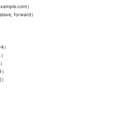
mple.com
）
ave, forward
）
v4
）
名）
换）
录）
间）