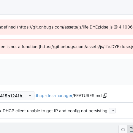
undefined (https://git.cnbugs.com/assets/js/iife.DYEzIdse.js @ 4:100
dren is not a function (https://git.cnbugs.com/assets/js/iife.DYEzIds
dhcp-dns-manager
/
FEATURES.md
7d54c165a90529e36f69d58415b1241bb5992026
...
x DHCP client unable to get IP and config not persisting