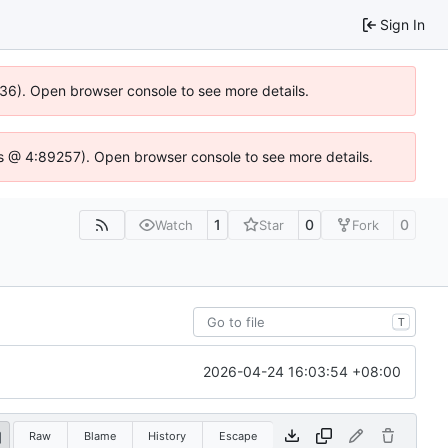
Sign In
636). Open browser console to see more details.
e.js @ 4:89257). Open browser console to see more details.
1
0
0
Watch
Star
Fork
T
2026-04-24 16:03:54 +08:00
Raw
Blame
History
Escape