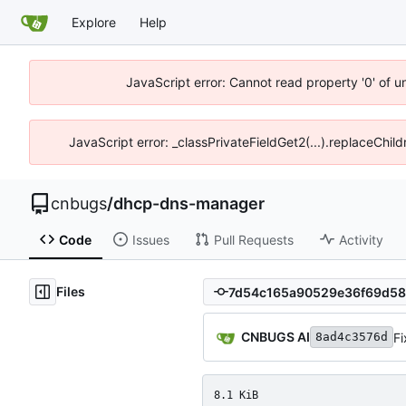
Explore
Help
JavaScript error: Cannot read property '0' of 
JavaScript error: _classPrivateFieldGet2(...).replaceChil
cnbugs
/
dhcp-dns-manager
Code
Issues
Pull Requests
Activity
Files
CNBUGS AI
Fi
8ad4c3576d
8.1 KiB